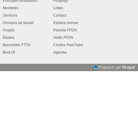
Principes fondateurs
Forge/git
Membres
Listes
Services
Contact
Groupes de travail
Espace presse
Projets
Planète FFDN
Études
Veille FFDN
Baromètre FTTH
Chaîne PeerTube
Best Of
Agenda
Propulsé par
Drupal