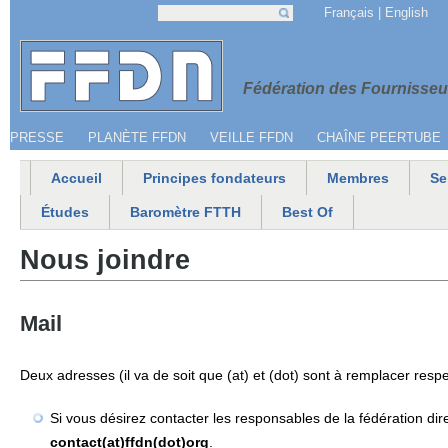
Jump to navigation
Français
English
Recherche
Formulaire de recherche
Menu secondaire
Fédération 
Fédération des Fournisseur
PRESSE
PLANÈTE FFDN
VEILLE FFDN
CHAÎNE PEERTUBE
Accueil
Principes fondateurs
Membres
Se
Menu principal
Études
Baromètre FTTH
Best Of
Nous joindre
Mail
Deux adresses (il va de soit que (at) et (dot) sont à remplacer resp
Si vous désirez contacter les responsables de la fédération di
contact(at)ffdn(dot)org
.