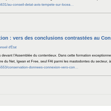
45631/au-conseil-detat-avis-tempete-sur-locea…
on : vers des conclusions contrastées au Cons
onseil d'État
 devant l’Assemblée du contentieux. Dans cette formation exceptionnell
re du Net, Igwan et Free, seul FAI parmi les mastodontes du secteur, à
/45553/conservation-donnees-connexion-vers-con…