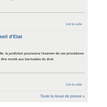
Lire la suite
de Au
Conseil
d’État,
eil d'Etat
avis de
tempête
sur
e, la juridiction poursuivra l’examen de ces procédures
l’océan
 être monté aux barricades du droit.
des
données
de
connexion
Lire la suite
de
Conservation
Toute la revue de presse »
des données
de