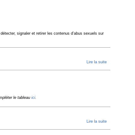
étecter, signaler et retirer les contenus d’abus sexuels sur
Lire la suite
de CHAT
CONTROL
est de
retour :
nous
ompléter le tableau
ici
.
avons
deux mois
pour agir !
Lire la suite
de L’Union
Européenne