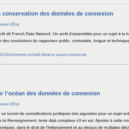
a conservation des données de connexion
onseil d'État
rrêt dit French Data Network. Un arrêt d’assemblée pour un sujet à la h
e des conclusions du rapporteur public, contrastée, longue et techniqu
/45613/comment-conseil-detat-a-sauve-conservat…
sur l’océan des données de connexion
onseil d'État
un tunnel de considérations juridiques très aiguisées pour un sujet ar
la loi Renseignement, texte déjà complexe s'il en est. Ajoutés à cette 
niques, dans le droit de l'hébergement et au-dessus de multiples décre