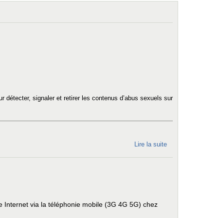
connexion :
vers des
conclusions
contrastées
au Conseil
d'Etat
 détecter, signaler et retirer les contenus d’abus sexuels sur
Lire la suite
de CHAT
CONTROL
est de
retour :
nous
avons
e Internet via la téléphonie mobile (3G 4G 5G) chez
deux mois