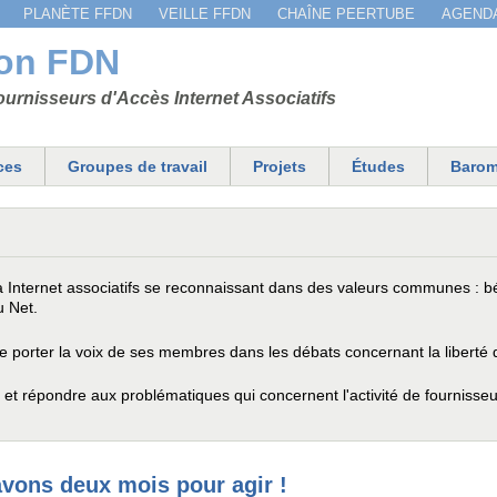
Jump to navigation
PLANÈTE FFDN
VEILLE FFDN
CHAÎNE PEERTUBE
AGEND
ion FDN
urnisseurs d'Accès Internet Associatifs
ces
Groupes de travail
Projets
Études
Barom
Internet associatifs se reconnaissant dans des valeurs communes : bé
u Net.
 porter la voix de ses membres dans les débats concernant la liberté d'
 et répondre aux problématiques qui concernent l'activité de fournisseu
vons deux mois pour agir !