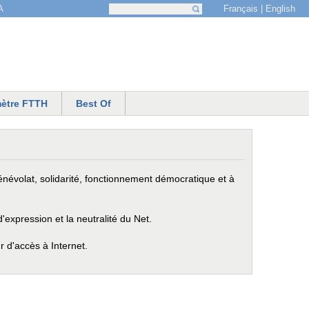
Français
English
A
Recherche
Formulaire de recherche
ètre FTTH
Best Of
névolat, solidarité, fonctionnement démocratique et à
expression et la neutralité du Net.
r d'accès à Internet.