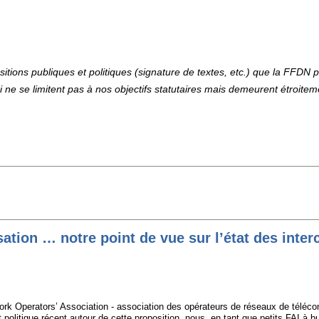
sitions publiques et politiques (signature de textes, etc.) que la FFDN 
i ne se limitent pas à nos objectifs statutaires mais demeurent étroitem
sation … notre point de vue sur l’état des int
k Operators’ Association - association des opérateurs de réseaux de télécomm
 politique récent autour de cette proposition, nous, en tant que petits FAI à bu