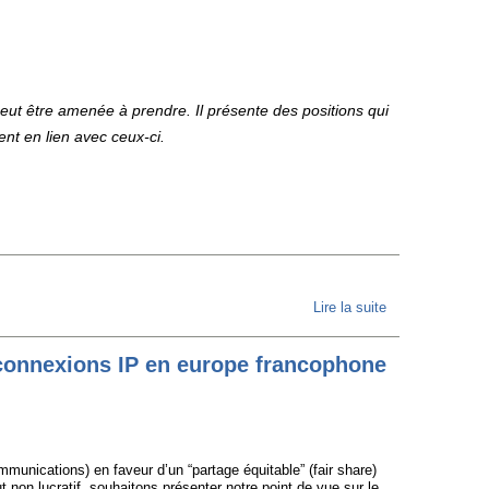
doit
poursuivre
le
financement
des
peut être amenée à prendre. Il présente des positions qui
logiciels
ent en lien avec ceux-ci.
libres
Lire la suite
de
Manifeste
FFDN
erconnexions IP en europe francophone
unications) en faveur d’un “partage équitable” (fair share)
t non lucratif, souhaitons présenter notre point de vue sur le