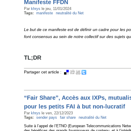
Manifeste FFDN
Par
khrys
le
jeu, 11/01/2024
Tags:
manifeste
neutralité du Net
Le but de ce manifeste est de définir un cadre pour les po
font consensus au sein de notre collectif sur des sujets qu
TL;DR
Partager cet article :
“Fair Share”, Accès aux IXPs, mutuali
pour les petits FAI à but non-lucratif
Par
khrys
le
ven, 22/12/2023
Tags:
sender pays
fair share
neutralité du Net
Suite à l’appel de l’ETNO (European Telecommunications Networ
des bénéfices des grands fournisseurs de contenu, et à l’intérêt