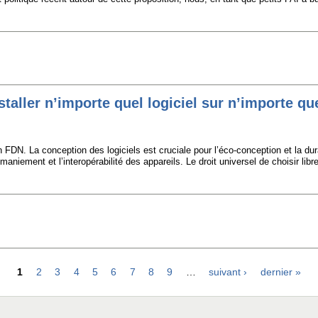
nstaller n’importe quel logiciel sur n’importe qu
n FDN. La conception des logiciels est cruciale pour l’éco-conception et la du
remaniement et l’interopérabilité des appareils. Le droit universel de choisir l
1
2
3
4
5
6
7
8
9
…
suivant ›
dernier »