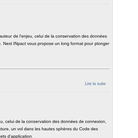
quel
logiciel
sur
n’importe
quel
auteur de l’enjeu, celui de la conservation des données
appareil
e. Next INpact vous propose un long format pour plonger
Lire la suite
de Comment
le Conseil
d’État a
sauvé la
conservation
des données
du, celui de la conservation des données de connexion,
de
mixture, un vol dans les hautes sphères du Code des
connexion
ts d’application.