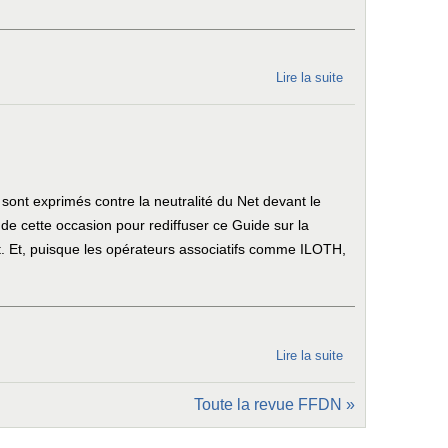
pour agir !
Lire la suite
de Notre
nouvelle
offre de
téléphonie
mobile !
nt exprimés contre la neutralité du Net devant le
e cette occasion pour rediffuser ce Guide sur la
et. Et, puisque les opérateurs associatifs comme ILOTH,
Lire la suite
de La
neutralité
Toute la revue FFDN »
du Net :
la clef du