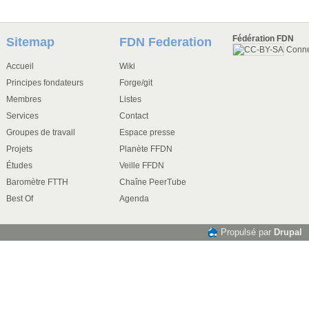
Fédération FDN
Sitemap
FDN Federation
Conn
Accueil
Wiki
Principes fondateurs
Forge/git
Membres
Listes
Services
Contact
Groupes de travail
Espace presse
Projets
Planète FFDN
Études
Veille FFDN
Baromètre FTTH
Chaîne PeerTube
Best Of
Agenda
Propulsé par
Drupal