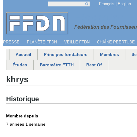
Jump to navigation
Français
English
Recherche
Formulaire de recherche
Menu secondaire
Fédération 
Fédération des Fournisseur
PRESSE
PLANÈTE FFDN
VEILLE FFDN
CHAÎNE PEERTUBE
Accueil
Principes fondateurs
Membres
Se
Menu principal
Études
Baromètre FTTH
Best Of
khrys
Historique
Membre depuis
7 années 1 semaine