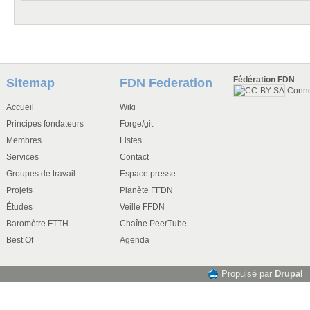
Fédération FDN
Sitemap
FDN Federation
Conn
Accueil
Wiki
Principes fondateurs
Forge/git
Membres
Listes
Services
Contact
Groupes de travail
Espace presse
Projets
Planète FFDN
Études
Veille FFDN
Baromètre FTTH
Chaîne PeerTube
Best Of
Agenda
Propulsé par
Drupal