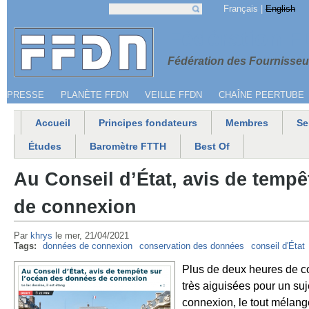
Jump to navigation
Français
English
Recherche
Formulaire de recherche
Menu secondaire
Fédération 
Fédération des Fournisseur
PRESSE
PLANÈTE FFDN
VEILLE FFDN
CHAÎNE PEERTUBE
Accueil
Principes fondateurs
Membres
Se
Menu principal
Études
Baromètre FTTH
Best Of
Au Conseil d’État, avis de temp
de connexion
Par
khrys
le
mer, 21/04/2021
Tags:
données de connexion
conservation des données
conseil d'État
Plus de deux heures de co
très aiguisées pour un su
connexion, le tout mélang