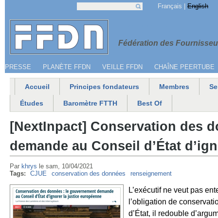
Jump to navigation
Français
English
Recherche
Formulaire de recherche
Menu secondaire
Fédération 
Fédération des Fournisseur
PRESSE
PLANÈTE FFDN
VEILLE FFDN
CHAÎNE PEERTUBE
Accueil
Principes fondateurs
Membres
Se
Menu principal
Études
Baromètre FTTH
Best Of
[NextInpact] Conservation des 
demande au Conseil d’État d’ign
Par
khrys
le
sam, 10/04/2021
Tags:
CJUE
conservation des données
renseignement
L’exécutif ne veut pas en
l’obligation de conservat
d’État, il redouble d’arg