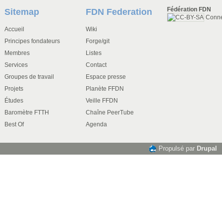
Fédération FDN
Sitemap
FDN Federation
Conn
Accueil
Wiki
Principes fondateurs
Forge/git
Membres
Listes
Services
Contact
Groupes de travail
Espace presse
Projets
Planète FFDN
Études
Veille FFDN
Baromètre FTTH
Chaîne PeerTube
Best Of
Agenda
Propulsé par
Drupal