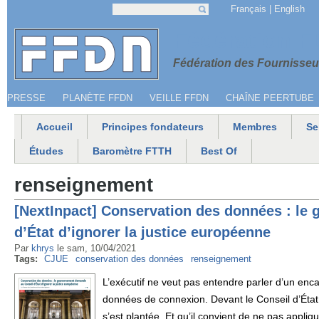
Jump to navigation
Français
English
Recherche
Formulaire de recherche
Menu secondaire
Fédération 
Fédération des Fournisseur
PRESSE
PLANÈTE FFDN
VEILLE FFDN
CHAÎNE PEERTUBE
Accueil
Principes fondateurs
Membres
Se
Menu principal
Études
Baromètre FTTH
Best Of
renseignement
[NextInpact] Conservation des données : l
d’État d’ignorer la justice européenne
Par
khrys
le
sam, 10/04/2021
Tags:
CJUE
conservation des données
renseignement
L’exécutif ne veut pas entendre parler d’un enc
données de connexion. Devant le Conseil d’État
s’est plantée. Et qu’il convient de ne pas appliq