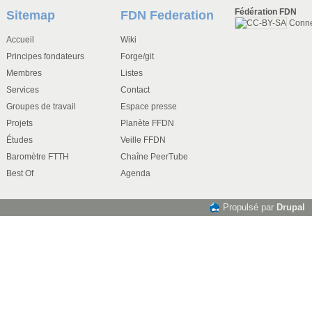
Fédération FDN
Sitemap
FDN Federation
Conn
Accueil
Wiki
Principes fondateurs
Forge/git
Membres
Listes
Services
Contact
Groupes de travail
Espace presse
Projets
Planète FFDN
Études
Veille FFDN
Baromètre FTTH
Chaîne PeerTube
Best Of
Agenda
Propulsé par
Drupal