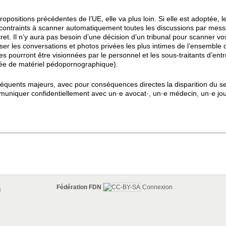
positions précédentes de l’UE, elle va plus loin. Si elle est adoptée, 
ontraints à scanner automatiquement toutes les discussions par messa
ret. Il n’y aura pas besoin d’une décision d’un tribunal pour scanner v
ser les conversations et photos privées les plus intimes de l’ensemble
ourront être visionnées par le personnel et les sous-traitants d’entre
umée de matériel pédopornographique).
séquents majeurs, avec pour conséquences directes la disparition du se
ommuniquer confidentiellement avec un·e avocat·, un·e médecin, un·e jo
Fédération FDN
Connexion
n