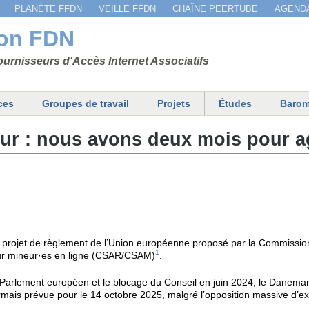
Jump to navigation
PLANÈTE FFDN
VEILLE FFDN
CHAÎNE PEERTUBE
AGEND
ion FDN
urnisseurs d'Accès Internet Associatifs
ces
Groupes de travail
Projets
Études
Barom
r : nous avons deux mois pour ag
 projet de règlement de l’Union européenne proposé par la Commission 
1
s sur mineur·es en ligne (CSAR/CSAM)
.
e Parlement européen et le blocage du Conseil en juin 2024, le Danemark
rmais prévue pour le 14 octobre 2025, malgré l’opposition massive d’ex