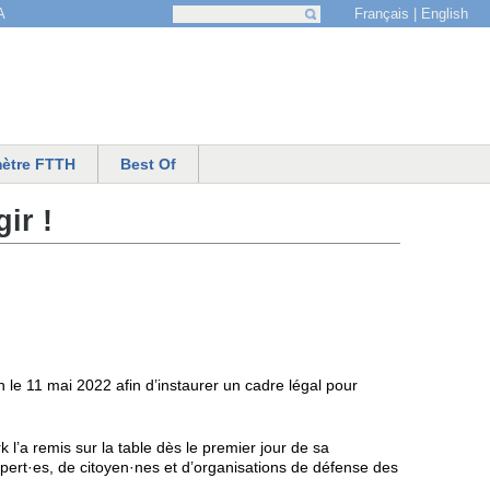
Français
English
A
Recherche
Formulaire de recherche
ètre FTTH
Best Of
ir !
le 11 mai 2022 afin d’instaurer un cadre légal pour
 l’a remis sur la table dès le premier jour de sa
pert·es, de citoyen·nes et d’organisations de défense des