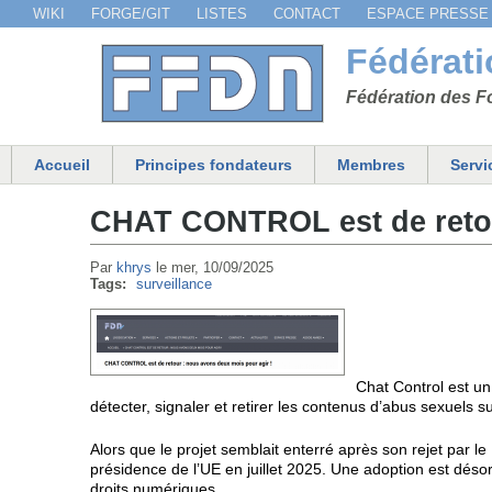
WIKI
FORGE/GIT
LISTES
CONTACT
ESPACE PRESSE
Menu secondaire
Fédérat
Fédération des Fo
Accueil
Principes fondateurs
Membres
Servi
Menu principal
CHAT CONTROL est de retou
Par
khrys
le
mer, 10/09/2025
Tags:
surveillance
Chat Control est un
détecter, signaler et retirer les contenus d’abus sexuel
Alors que le projet semblait enterré après son rejet par l
présidence de l’UE en juillet 2025. Une adoption est déso
droits numériques.