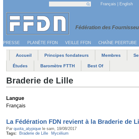
Jump to navigation
Français
English
Recherche
Formulaire de recherche
Menu secondaire
Fédération 
Fédération des Fournisseur
PRESSE
PLANÈTE FFDN
VEILLE FFDN
CHAÎNE PEERTUBE
Accueil
Principes fondateurs
Membres
Se
Menu principal
Études
Baromètre FTTH
Best Of
Braderie de Lille
Langue
Français
La Fédération FDN revient à la Braderie de Lil
Par
quota_atypique
le
sam, 19/08/2017
Tags:
Braderie de Lille
Mycélium