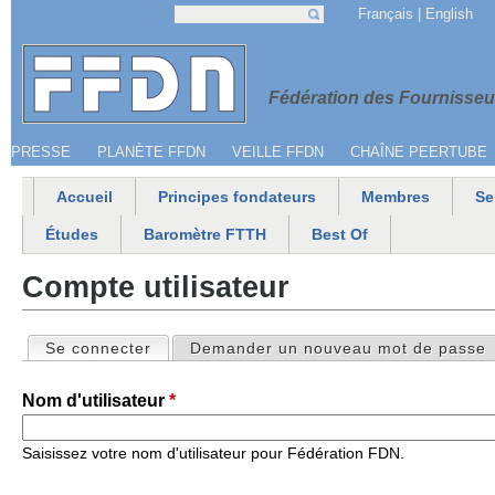
Jump to navigation
Français
English
Recherche
Formulaire de recherche
Menu secondaire
Fédération 
Fédération des Fournisseur
PRESSE
PLANÈTE FFDN
VEILLE FFDN
CHAÎNE PEERTUBE
Accueil
Principes fondateurs
Membres
Se
Menu principal
Études
Baromètre FTTH
Best Of
Compte utilisateur
Se connecter
(onglet actif)
Demander un nouveau mot de passe
Onglets principaux
Nom d'utilisateur
*
Saisissez votre nom d'utilisateur pour Fédération FDN.