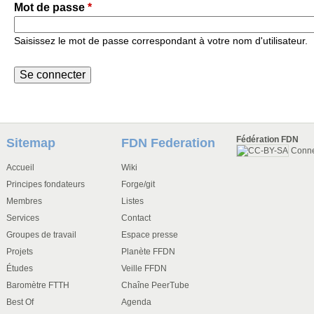
Mot de passe
*
Saisissez le mot de passe correspondant à votre nom d'utilisateur.
Fédération FDN
Sitemap
FDN Federation
Conn
Accueil
Wiki
Principes fondateurs
Forge/git
Membres
Listes
Services
Contact
Groupes de travail
Espace presse
Projets
Planète FFDN
Études
Veille FFDN
Baromètre FTTH
Chaîne PeerTube
Best Of
Agenda