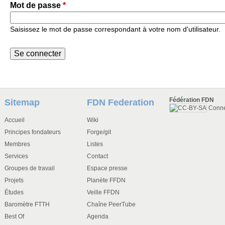
Mot de passe
*
Saisissez le mot de passe correspondant à votre nom d'utilisateur.
Fédération FDN
Sitemap
FDN Federation
Conn
Accueil
Wiki
Principes fondateurs
Forge/git
Membres
Listes
Services
Contact
Groupes de travail
Espace presse
Projets
Planète FFDN
Études
Veille FFDN
Baromètre FTTH
Chaîne PeerTube
Best Of
Agenda