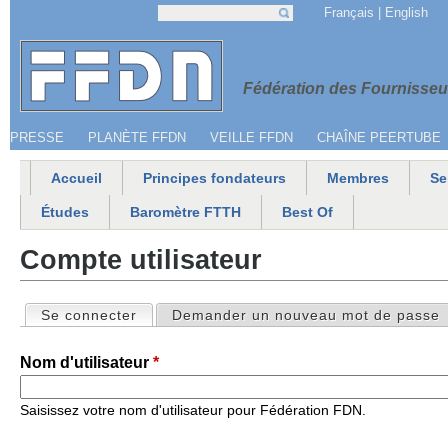
Jump to navigation
Français
English
Recherche
Formulaire de recherche
Menu secondaire
Fédération 
Fédération des Fournisseur
PRESSE
PLANÈTE FFDN
VEILLE FFDN
CHAÎNE PEERTUBE
Accueil
Principes fondateurs
Membres
Se
Menu principal
Études
Baromètre FTTH
Best Of
Compte utilisateur
Se connecter
(onglet actif)
Demander un nouveau mot de passe
Onglets principaux
Nom d'utilisateur
*
Saisissez votre nom d'utilisateur pour Fédération FDN.