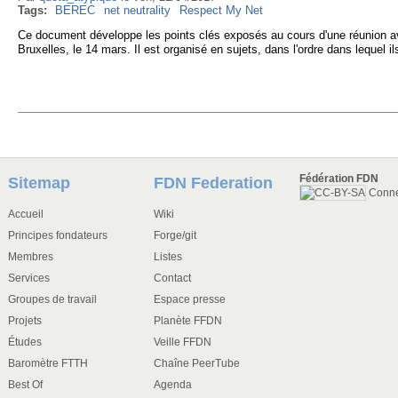
Tags:
BEREC
net neutrality
Respect My Net
Ce document développe les points clés exposés au cours d'une réunion ave
Bruxelles, le 14 mars. Il est organisé en sujets, dans l'ordre dans lequel i
Fédération FDN
Sitemap
FDN Federation
Conn
Accueil
Wiki
Principes fondateurs
Forge/git
Membres
Listes
Services
Contact
Groupes de travail
Espace presse
Projets
Planète FFDN
Études
Veille FFDN
Baromètre FTTH
Chaîne PeerTube
Best Of
Agenda