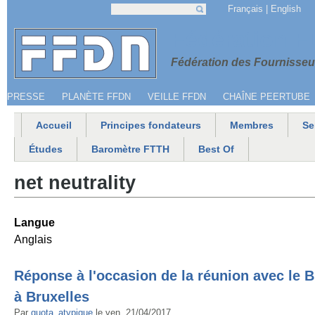
Jump to navigation
Français
English
Recherche
Formulaire de recherche
Menu secondaire
Fédération 
Fédération des Fournisseur
PRESSE
PLANÈTE FFDN
VEILLE FFDN
CHAÎNE PEERTUBE
Accueil
Principes fondateurs
Membres
Se
Menu principal
Études
Baromètre FTTH
Best Of
net neutrality
Langue
Anglais
Réponse à l'occasion de la réunion avec le 
à Bruxelles
Par
quota_atypique
le
ven, 21/04/2017