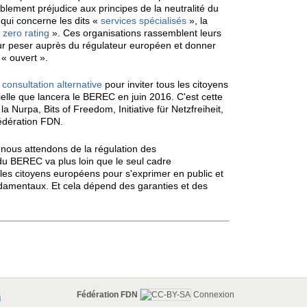
ablement préjudice aux principes de la neutralité du
qui concerne les dits «
services spécialisés
», la
«
zero rating
». Ces organisations rassemblent leurs
our peser auprès du régulateur européen et donner
t « ouvert ».
consultation alternative
pour inviter tous les citoyens
cielle que lancera le BEREC en juin 2016. C'est cette
 Nurpa, Bits of Freedom, Initiative für Netzfreiheit,
Fédération FDN.
 nous attendons de la régulation des
du BEREC va plus loin que le seul cadre
les citoyens européens pour s'exprimer en public et
ondamentaux. Et cela dépend des garanties et des
Fédération FDN
Connexion
n