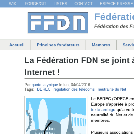
WIKI
FORGE/GIT
LISTES
CONTACT
ESPACE PRESSE
Menu secondaire
Fédérat
Fédération des Fo
Accueil
Principes fondateurs
Membres
Servi
Menu principal
La Fédération FDN se joint à
Internet !
Par
quota_atypique
le
lun, 04/04/2016
Tags:
BEREC
régulation des télécoms
neutralité du Net
Le BEREC (ORECE en fr
Europe s'apprête à pro
texte ambigu
qu'a voté
neutralité du Net et d
membres.
Plusieurs associations