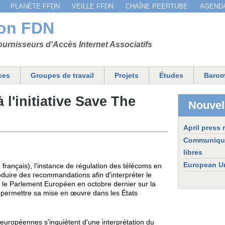
Jump to navigation
PLANÈTE FFDN
VEILLE FFDN
CHAÎNE PEERTUBE
AGEND
ion FDN
urnisseurs d'Accès Internet Associatifs
ces
Groupes de travail
Projets
Études
Barom
 l'initiative Save The
Nouvel
April press 
Communiqué d
libres
European Un
ançais), l'instance de régulation des télécoms en
duire des recommandations afin d'interpréter le
 le Parlement Européen en octobre dernier sur la
e permettre sa mise en œuvre dans les États
 européennes s'inquiètent d'une interprétation du