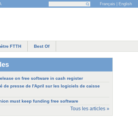
Français
English
A
Recherche
Formulaire de recherche
ètre FTTH
Best Of
les
release on free software in cash register
e presse de l'April sur les logiciels de caisse
ion must keep funding free software
Tous les articles »