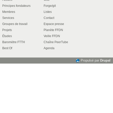
Principes fondateurs
Forge/git
Membres
Listes
Services
Contact
Groupes de travail
Espace presse
Projets
Planète FFDN
Études
Veille FFDN
Baromètre FTTH
Chaîne PeerTube
Best Of
Agenda
Propulsé par
Drupal