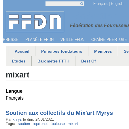
Jump to navigation
Français
English
Recherche
Formulaire de recherche
Menu secondaire
Fédération 
Fédération des Fournisseur
PRESSE
PLANÈTE FFDN
VEILLE FFDN
CHAÎNE PEERTUBE
Accueil
Principes fondateurs
Membres
Se
Menu principal
Études
Baromètre FTTH
Best Of
mixart
Langue
Français
Soutien aux collectifs du Mix'art Myrys
Par
khrys
le
dim, 24/01/2021
Tags:
soutien
aquilenet
toulouse
mixart