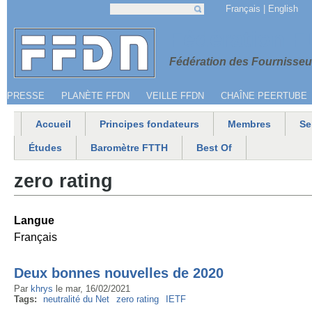
Jump to navigation
Français
English
Recherche
Formulaire de recherche
Menu secondaire
Fédération 
Fédération des Fournisseur
PRESSE
PLANÈTE FFDN
VEILLE FFDN
CHAÎNE PEERTUBE
Accueil
Principes fondateurs
Membres
Se
Menu principal
Études
Baromètre FTTH
Best Of
zero rating
Langue
Français
Deux bonnes nouvelles de 2020
Par
khrys
le
mar, 16/02/2021
Tags:
neutralité du Net
zero rating
IETF