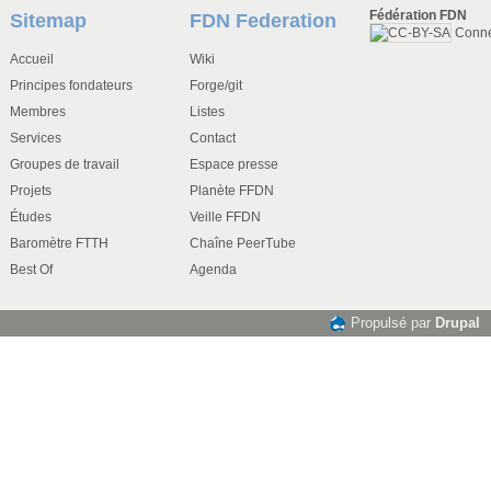
Fédération FDN
Sitemap
FDN Federation
Conn
Accueil
Wiki
Principes fondateurs
Forge/git
Membres
Listes
Services
Contact
Groupes de travail
Espace presse
Projets
Planète FFDN
Études
Veille FFDN
Baromètre FTTH
Chaîne PeerTube
Best Of
Agenda
Propulsé par
Drupal