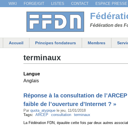
WIKI
FORGE/GIT
LISTES
CONTACT
ESPACE PRESSE
Menu secondaire
Fédérat
Fédération des Fo
Accueil
Principes fondateurs
Membres
Servi
Menu principal
terminaux
Langue
Anglais
Réponse à la consultation de l’ARCEP «
faible de l’ouverture d’Internet ? »
Par
quota_atypique
le
jeu, 11/01/2018
Tags:
ARCEP
consultation
terminaux
La Fédération FDN, épaulée cette fois par deux autres associa