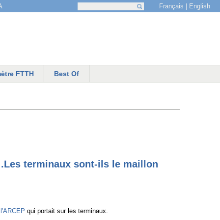
Français
English
A
Recherche
Formulaire de recherche
ètre FTTH
Best Of
.Les terminaux sont-ils le maillon
e l'ARCEP
qui portait sur les terminaux.