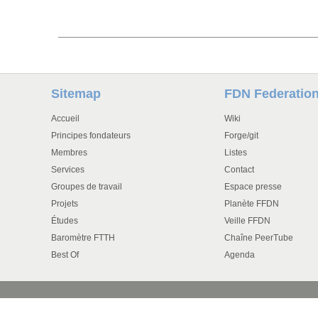
Sitemap
FDN Federatio
Accueil
Wiki
Principes fondateurs
Forge/git
Membres
Listes
Services
Contact
Groupes de travail
Espace presse
Projets
Planète FFDN
Études
Veille FFDN
Baromètre FTTH
Chaîne PeerTube
Best Of
Agenda