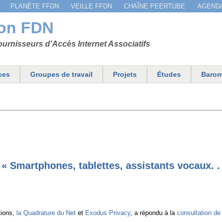
Jump to navigation
PLANÈTE FFDN
VEILLE FFDN
CHAÎNE PEERTUBE
AGEND
ion FDN
urnisseurs d'Accès Internet Associatifs
ces
Groupes de travail
Projets
Études
Barom
 Smartphones, tablettes, assistants vocaux. . 
tions,
la Quadrature du Net
et
Exodus Privacy
, a répondu à la
consultation d