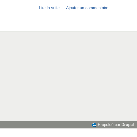
Lire la suite
de Réponse à la consultation
Ajouter un commentaire
de l’ARCEP « Smartphones,
tablettes, assistants vocaux. .
.Les terminaux sont-ils le
maillon faible de l’ouverture
d’Internet ? »
Propulsé par
Drupal