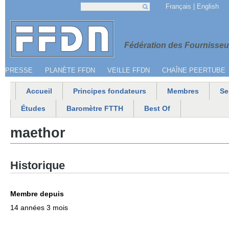
Jump to navigation
Français
English
Recherche
Formulaire de recherche
Menu secondaire
Fédération 
Fédération des Fournisseur
PRESSE
PLANÈTE FFDN
VEILLE FFDN
CHAÎNE PEERTUBE
Accueil
Principes fondateurs
Membres
Se
Menu principal
Études
Baromètre FTTH
Best Of
maethor
Historique
Membre depuis
14 années 3 mois