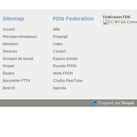
Fédération FDN
Sitemap
FDN Federation
Conn
Accueil
Wiki
Principes fondateurs
Forge/git
Membres
Listes
Services
Contact
Groupes de travail
Espace presse
Projets
Planète FFDN
Études
Veille FFDN
Baromètre FTTH
Chaîne PeerTube
Best Of
Agenda
Propulsé par
Drupal