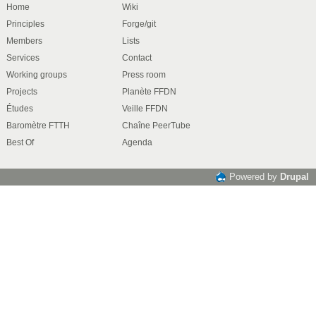
Home
Wiki
Principles
Forge/git
Members
Lists
Services
Contact
Working groups
Press room
Projects
Planète FFDN
Études
Veille FFDN
Baromètre FTTH
Chaîne PeerTube
Best Of
Agenda
Powered by
Drupal