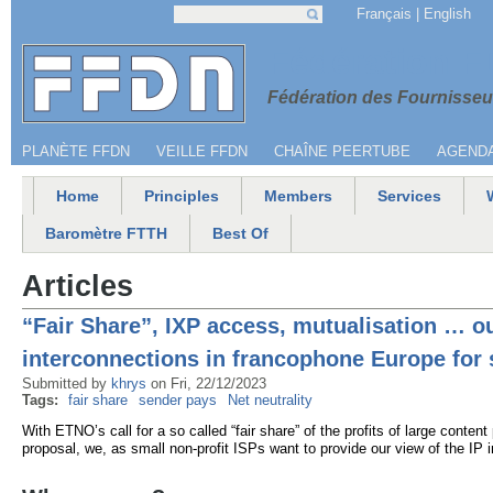
Jump to navigation
Français
English
Search
Search form
Menu secondaire
Fédération 
Fédération des Fournisseur
PLANÈTE FFDN
VEILLE FFDN
CHAÎNE PEERTUBE
AGEND
Home
Principles
Members
Services
Main menu
Baromètre FTTH
Best Of
Articles
“Fair Share”, IXP access, mutualisation … our
interconnections in francophone Europe for 
Submitted by
khrys
on
Fri, 22/12/2023
Tags:
fair share
sender pays
Net neutrality
With ETNO’s call for a so called “fair share” of the profits of large content 
proposal, we, as small non-profit ISPs want to provide our view of the IP i