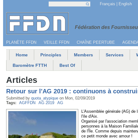
Jump to navigation
Français
English
Search
Search form
Menu secondaire
Fédération 
Fédération des Fournisseur
PLANÈTE FFDN
VEILLE FFDN
CHAÎNE PEERTUBE
AGEND
Home
Principles
Members
Services
Main menu
Baromètre FTTH
Best Of
Articles
Retour sur l'AG 2019 : continuons à construi
Submitted by
quota_atypique
on
Mon, 02/09/2019
Tags:
AGFFDN
AG 2019
AG
L'Assemblée générale (AG) de l
l'ïle d'Aix.
Organisé par l'association mem
personnes à la Maison Familial
de l'Île. Comme depuis maintenan
ce petit monde avec amour !