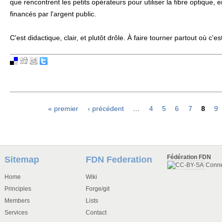
que rencontrent les petits opérateurs pour utiliser la fibre optique, 
financés par l'argent public.
C'est didactique, clair, et plutôt drôle. À faire tourner partout où c'est
« premier
‹ précédent
…
4
5
6
7
8
9
Pages
Fédération FDN
Sitemap
FDN Federation
Conn
Home
Wiki
Principles
Forge/git
Members
Lists
Services
Contact