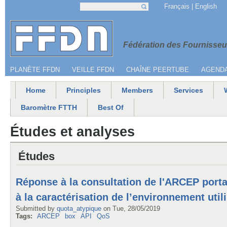
Jump to navigation
Français
English
Search
Search form
Menu secondaire
Fédération 
Fédération des Fournisseur
PLANÈTE FFDN
VEILLE FFDN
CHAÎNE PEERTUBE
AGEND
Home
Principles
Members
Services
Main menu
Baromètre FTTH
Best Of
Études et analyses
Études
Réponse à la consultation de l'ARCEP portan
à la caractérisation de l’environnement util
Submitted by
quota_atypique
on
Tue, 28/05/2019
Tags:
ARCEP
box
API
QoS