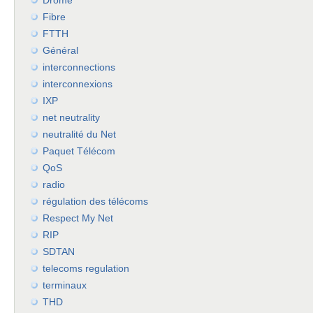
Drôme
Fibre
FTTH
Général
interconnections
interconnexions
IXP
net neutrality
neutralité du Net
Paquet Télécom
QoS
radio
régulation des télécoms
Respect My Net
RIP
SDTAN
telecoms regulation
terminaux
THD