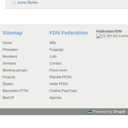
zone fibrée
Fédération FDN
Sitemap
FDN Federation
Conn
Home
Wiki
Principles
Forge/git
Members
Lists
Services
Contact
Working groups
Press room
Projects
Planète FFDN
Études
Veille FFDN
Baromètre FTTH
Chaîne PeerTube
Best Of
Agenda
Powered by
Drupal