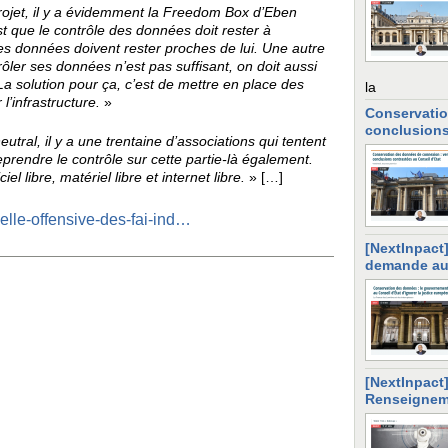
rojet, il y a évidemment la Freedom Box d’Eben
st que le contrôle des données doit rester à
e les données doivent rester proches de lui. Une autre
rôler ses données n’est pas suffisant, on doit aussi
La solution pour ça, c’est de mettre en place des
la
l’infrastructure.
»
Conservatio
conclusions
tral, il y a une trentaine d’associations qui tentent
prendre le contrôle sur cette partie-là également.
el libre, matériel libre et internet libre.
» […]
velle-offensive-des-fai-ind…
[NextInpact
demande au 
[NextInpact]
Renseignem