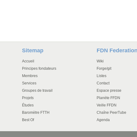
Sitemap
FDN Federatio
Accueil
Wiki
Principes fondateurs
Forge/git
Membres
Listes
Services
Contact
Groupes de travail
Espace presse
Projets
Planète FFDN
Études
Veille FFDN
Baromètre FTTH
Chaîne PeerTube
Best Of
Agenda