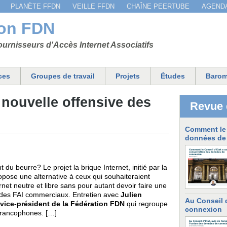
Jump to navigation
PLANÈTE FFDN
VEILLE FFDN
CHAÎNE PEERTUBE
AGEND
ion FDN
urnisseurs d'Accès Internet Associatifs
ces
Groupes de travail
Projets
Études
Barom
 nouvelle offensive des
Revue 
Comment le 
données de
t du beurre? Le projet la brique Internet, initié par la
opose une alternative à ceux qui souhaiteraient
rnet neutre et libre sans pour autant devoir faire une
es des FAI commerciaux. Entretien avec
Julien
Au Conseil 
 vice-président de la Fédération FDN
qui regroupe
connexion
 francophones. […]