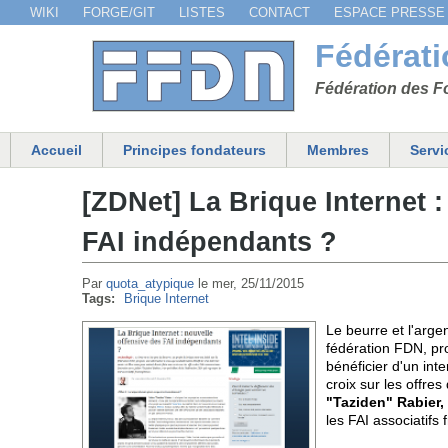
WIKI
FORGE/GIT
LISTES
CONTACT
ESPACE PRESSE
Menu secondaire
Fédérat
Fédération des Fo
Accueil
Principes fondateurs
Membres
Servi
Menu principal
[ZDNet] La Brique Internet :
FAI indépendants ?
Par
quota_atypique
le
mer, 25/11/2015
Tags:
Brique Internet
Le beurre et l'argen
fédération FDN, pr
bénéficier d'un inte
croix sur les offr
"Taziden" Rabier,
les FAI associatifs