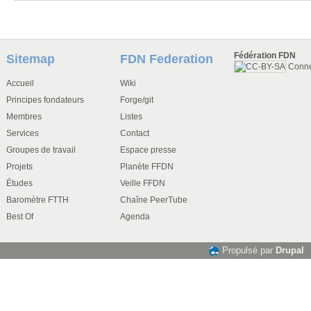
Fédération FDN
Sitemap
FDN Federation
Conn
Accueil
Wiki
Principes fondateurs
Forge/git
Membres
Listes
Services
Contact
Groupes de travail
Espace presse
Projets
Planète FFDN
Études
Veille FFDN
Baromètre FTTH
Chaîne PeerTube
Best Of
Agenda
Propulsé par
Drupal