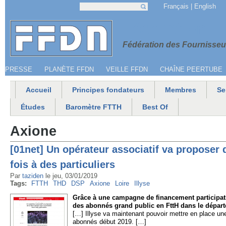
Jump to navigation
Français
English
Recherche
Formulaire de recherche
Menu secondaire
Fédération 
Fédération des Fournisseur
PRESSE
PLANÈTE FFDN
VEILLE FFDN
CHAÎNE PEERTUBE
Accueil
Principes fondateurs
Membres
Se
Menu principal
Études
Baromètre FTTH
Best Of
Axione
[01net] Un opérateur associatif va proposer d
fois à des particuliers
Par
taziden
le
jeu, 03/01/2019
Tags:
FTTH
THD
DSP
Axione
Loire
Illyse
Grâce à une campagne de financement participatif
des abonnés grand public en FttH dans le départ
[…] Illyse va maintenant pouvoir mettre en place une
abonnés début 2019. […]