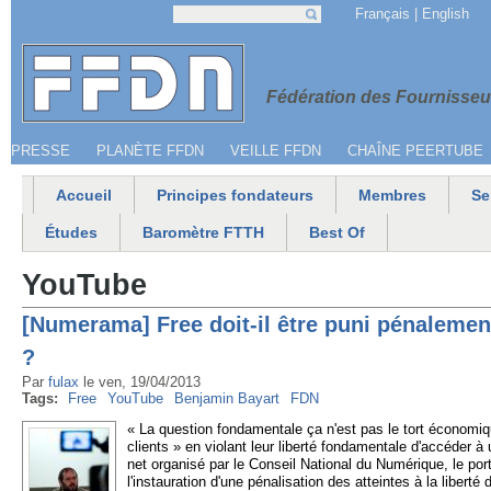
Jump to navigation
Français
English
Recherche
Formulaire de recherche
Menu secondaire
Fédération 
Fédération des Fournisseur
PRESSE
PLANÈTE FFDN
VEILLE FFDN
CHAÎNE PEERTUBE
Accueil
Principes fondateurs
Membres
Se
Menu principal
Études
Baromètre FTTH
Best Of
YouTube
[Numerama] Free doit-il être puni pénalemen
?
Par
fulax
le
ven, 19/04/2013
Tags:
Free
YouTube
Benjamin Bayart
FDN
« La question fondamentale ça n'est pas le tort économiqu
clients » en violant leur liberté fondamentale d'accéder à 
net organisé par le Conseil National du Numérique, le po
l'instauration d'une pénalisation des atteintes à la libert