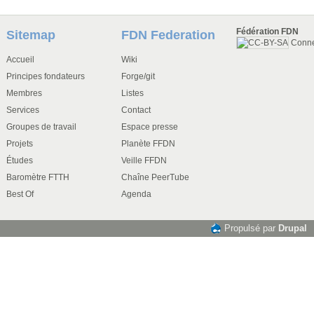
Fédération FDN
Sitemap
FDN Federation
Conn
Accueil
Wiki
Principes fondateurs
Forge/git
Membres
Listes
Services
Contact
Groupes de travail
Espace presse
Projets
Planète FFDN
Études
Veille FFDN
Baromètre FTTH
Chaîne PeerTube
Best Of
Agenda
Propulsé par
Drupal