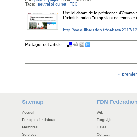
Tags:
neutralité du net
FCC
Une loi datant de la présidence d'Obama ob
L'administration Trump vient de renoncer à
http://www.liberation.fr/debats/2017/1
Partager cet article :
« premie
Pages
Sitemap
FDN Federatio
Accueil
Wiki
Principes fondateurs
Forge/git
Membres
Listes
Services
Contact