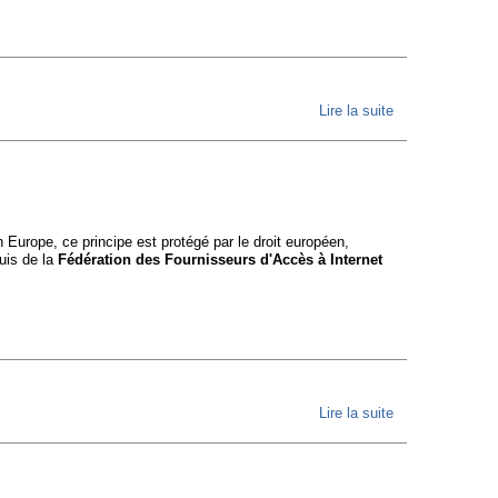
optique
pour la
première
fois à des
Lire la suite
de
particuliers
[ZDNet]
La FFDN
demande
à Orange
 Europe, ce principe est protégé par le droit européen,
d’ouvrir sa
uis de la
Fédération des Fournisseurs d'Accès à Internet
fibre à
tous les
opérateurs
Lire la suite
de [ZDNet]
Fin de la
neutralité
du net : un