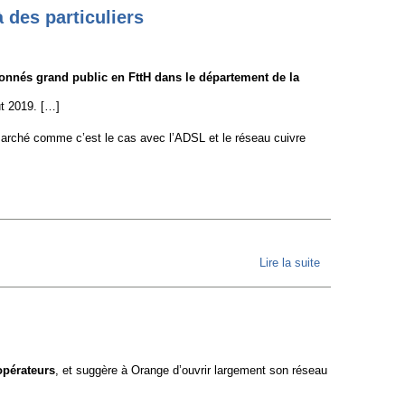
Data
 des particuliers
Network,
le
bonnés grand public en FttH dans le département de la
fournisseur
d'accès à
ut 2019. […]
internet
 marché comme c’est le cas avec l’ADSL et le réseau cuivre
local et
associatif
Lire la suite
de [01net]
Un
opérateur
associatif
va
opérateurs
, et suggère à Orange d’ouvrir largement son réseau
proposer
de la fibre