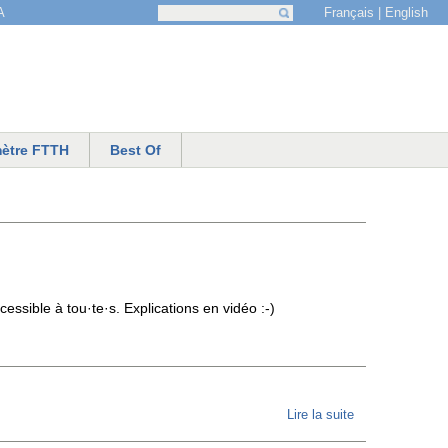
Français
English
A
Recherche
Formulaire de recherche
ètre FTTH
Best Of
essible à tou·te·s. Explications en vidéo :-)
Lire la suite
de
Touraine