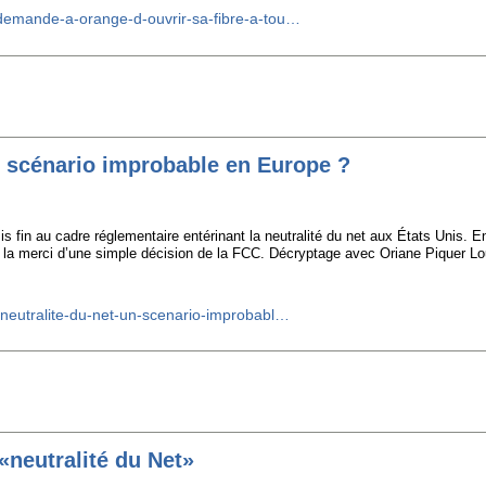
dn-demande-a-orange-d-ouvrir-sa-fibre-a-tou…
un scénario improbable en Europe ?
 fin au cadre réglementaire entérinant la neutralité du net aux États Unis. En
à la merci d’une simple décision de la FCC. Décryptage avec Oriane Piquer Lo
la-neutralite-du-net-un-scenario-improbabl…
 «neutralité du Net»