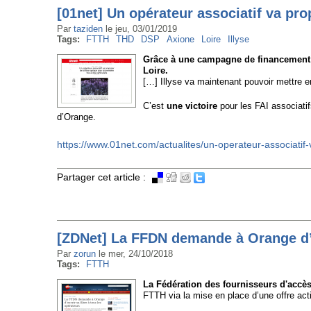
[01net] Un opérateur associatif va prop
Par
taziden
le
jeu, 03/01/2019
Tags:
FTTH
THD
DSP
Axione
Loire
Illyse
Grâce à une campagne de financement pa
Loire.
[…] Illyse va maintenant pouvoir mettre e
C’est
une victoire
pour les FAI associati
d’Orange.
https://www.01net.com/actualites/un-operateur-associatif
Partager cet article :
[ZDNet] La FFDN demande à Orange d’ou
Par
zorun
le
mer, 24/10/2018
Tags:
FTTH
La Fédération des fournisseurs d'accès 
FTTH via la mise en place d’une offre activ