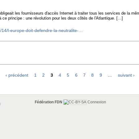
ligeait les fournisseurs d'accès Internet à traiter tous les services de la mê
 ce principe : une révolution pour les deux côtés de l'Atlantique. […]
2/14/l-europe-doit-defendre-la-neutralite-…
r
‹ précédent
1
2
3
4
5
6
7
8
9
…
suivant ›
Fédération FDN
Connexion
n