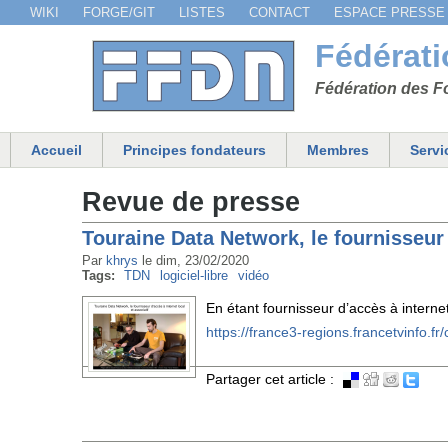
WIKI
FORGE/GIT
LISTES
CONTACT
ESPACE PRESSE
Menu secondaire
Fédérat
Fédération des Fo
Accueil
Principes fondateurs
Membres
Servi
Menu principal
Revue de presse
Touraine Data Network, le fournisseur d
Par
khrys
le
dim, 23/02/2020
Tags:
TDN
logiciel-libre
vidéo
En étant fournisseur d’accès à internet
https://france3-regions.francetvinfo.fr/
Partager cet article :