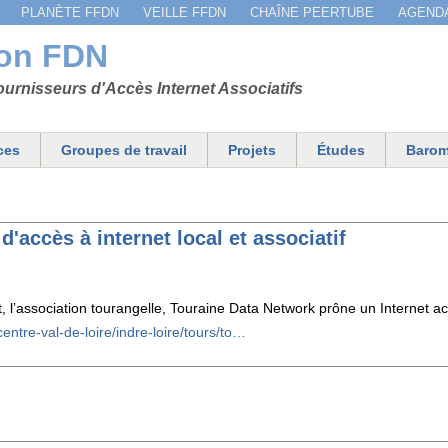
Jump to navigation
PLANÈTE FFDN
VEILLE FFDN
CHAÎNE PEERTUBE
AGEND
ion FDN
urnisseurs d'Accès Internet Associatifs
ces
Groupes de travail
Projets
Études
Barom
'accès à internet local et associatif
, l’association tourangelle, Touraine Data Network prône un Internet acc
centre-val-de-loire/indre-loire/tours/to…