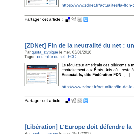
https://www.zdnet.fr/actualites/la-ff
Partager cet article :
[ZDNet] Fin de la neutralité du net : 
Par
quota_atypique
le
mer, 03/01/2018
Tags:
neutralité du net
FCC
Le régulateur américain des télécoms a mis
contrairement aux États Unis où il reste 
Associatifs, dite Fédération FDN
. […]
http://www.zdnet.fr/actualites/fin-de-
Partager cet article :
[Libération] L'Europe doit défendre la
Par
quota_atypique
le
ven, 15/12/2017