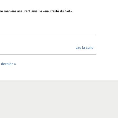
scénario
me manière assurant ainsi le «neutralité du Net».
improbable
en Europe
?
Lire la suite
de
[Libération]
L'Europe
dernier »
doit
défendre la
«neutralité
du Net»