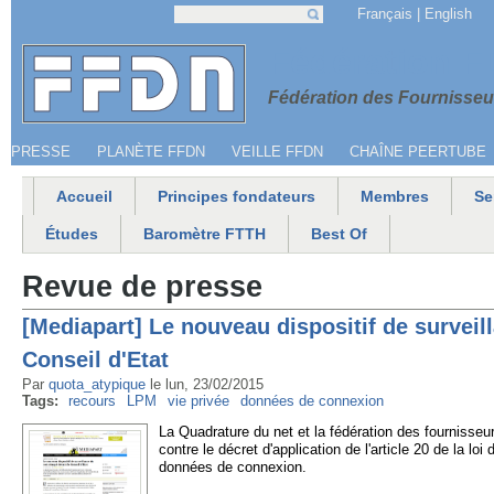
Jump to navigation
Français
English
Recherche
Formulaire de recherche
Menu secondaire
Fédération 
Fédération des Fournisseur
PRESSE
PLANÈTE FFDN
VEILLE FFDN
CHAÎNE PEERTUBE
Accueil
Principes fondateurs
Membres
Se
Menu principal
Études
Baromètre FTTH
Best Of
Revue de presse
[Mediapart] Le nouveau dispositif de surveil
Conseil d'Etat
Par
quota_atypique
le
lun, 23/02/2015
Tags:
recours
LPM
vie privée
données de connexion
La Quadrature du net et la fédération des fournisseu
contre le décret d'application de l'article 20 de la lo
données de connexion.