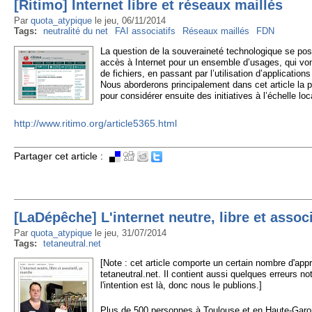
[Ritimo] Internet libre et réseaux maillés
Par
quota_atypique
le
jeu, 06/11/2014
Tags:
neutralité du net
FAI associatifs
Réseaux maillés
FDN
La question de la souveraineté technologique se pose 
accès à Internet pour un ensemble d’usages, qui von
de fichiers, en passant par l’utilisation d’applicatio
Nous aborderons principalement dans cet article la p
pour considérer ensuite des initiatives à l’échelle loca
http://www.ritimo.org/article5365.html
Partager cet article :
[LaDépêche] L'internet neutre, libre et assoc
Par
quota_atypique
le
jeu, 31/07/2014
Tags:
tetaneutral.net
[Note : cet article comporte un certain nombre d'appr
tetaneutral.net. Il contient aussi quelques erreurs no
l'intention est là, donc nous le publions.]
Plus de 500 personnes à Toulouse et en Haute-Garonn