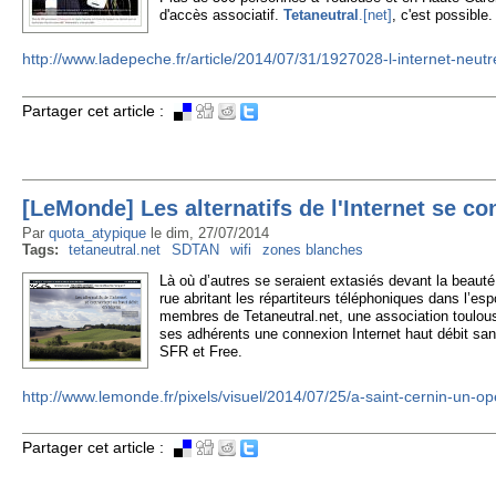
d'accès associatif.
Tetaneutral
.[net]
, c'est possible.
http://www.ladepeche.fr/article/2014/07/31/1927028-l-internet-neutr
Partager cet article :
[LeMonde] Les alternatifs de l'Internet se c
Par
quota_atypique
le
dim, 27/07/2014
Tags:
tetaneutral.net
SDTAN
wifi
zones blanches
Là où d’autres se seraient extasiés devant la beauté 
rue abritant les répartiteurs téléphoniques dans l’esp
membres de Tetaneutral.net, une association toulous
ses adhérents une connexion Internet haut débit san
SFR et Free.
http://www.lemonde.fr/pixels/visuel/2014/07/25/a-saint-cernin-un-o
Partager cet article :