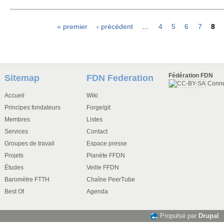
« premier
‹ précédent
…
4
5
6
7
8
Pages
Fédération FDN
Sitemap
FDN Federation
Conn
Accueil
Wiki
Principes fondateurs
Forge/git
Membres
Listes
Services
Contact
Groupes de travail
Espace presse
Projets
Planète FFDN
Études
Veille FFDN
Baromètre FTTH
Chaîne PeerTube
Best Of
Agenda
Propulsé par
Drupal