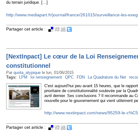
du terrain juridique. […]
http://www.mediapart.fr/journal/france/261015/surveillance-les-ex
Partager cet article :
[NextInpact] Le cœur de la Loi Renseignemen
constitutionnel
Par
quota_atypique
le
lun, 01/06/2015
Tags:
LPM
loi renseignement
QPC
FDN
La Quadrature du Net
reco
C'est aujourd’hui peu avant 15 heures, que le rapport
prioritaire de constitutionnalité soulevée par la Qu
avril dernier. Ses conclusions ? Il recommande au Con
nouvelle pour le gouvernement qui vient utilement pe
http://www.nextinpact.com/news/95259-le-c%C
Partager cet article :