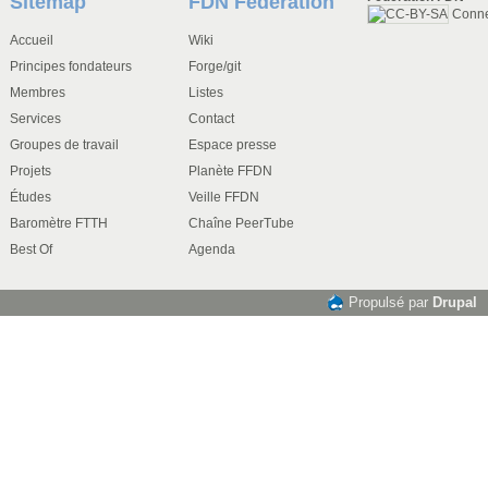
Sitemap
FDN Federation
Conn
Accueil
Wiki
Principes fondateurs
Forge/git
Membres
Listes
Services
Contact
Groupes de travail
Espace presse
Projets
Planète FFDN
Études
Veille FFDN
Baromètre FTTH
Chaîne PeerTube
Best Of
Agenda
Propulsé par
Drupal