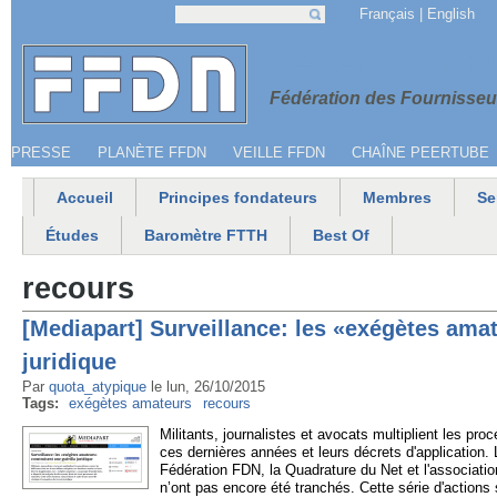
Jump to navigation
Français
English
Recherche
Formulaire de recherche
Menu secondaire
Fédération 
Fédération des Fournisseur
PRESSE
PLANÈTE FFDN
VEILLE FFDN
CHAÎNE PEERTUBE
Accueil
Principes fondateurs
Membres
Se
Menu principal
Études
Baromètre FTTH
Best Of
recours
[Mediapart] Surveillance: les «exégètes amat
juridique
Par
quota_atypique
le
lun, 26/10/2015
Tags:
exégètes amateurs
recours
Militants, journalistes et avocats multiplient les pro
ces dernières années et leurs décrets d'application.
Fédération FDN, la Quadrature du Net et l'associatio
n’ont pas encore été tranchés. Cette série d'actions 