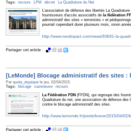
Tags:
recours
LPM
décret
La Quadrature du Net
L’association de défense des libertés La Quadratur
fournisseurs d'accès associatifs de
la fédération F
administratif des sites « terroristes » et pédoporno
pourrait cependant durer plusieurs mois, sinon anné
http://www.nextinpact.com/news/93691-la-quadr
Partager cet article :
[LeMonde] Blocage administratif des sites : l
Par
quota_atypique
le
jeu, 02/04/2015
Tags:
blocage
cazeneuve
recours
La Fédération FDN
(FFDN), qui regroupe des fourni
Quadrature du net, une association de défense des lib
contre le blocage administratif des sites.
http://www.lemonde.fr/pixels/breve/2015/04/02/b
Partager cet article :