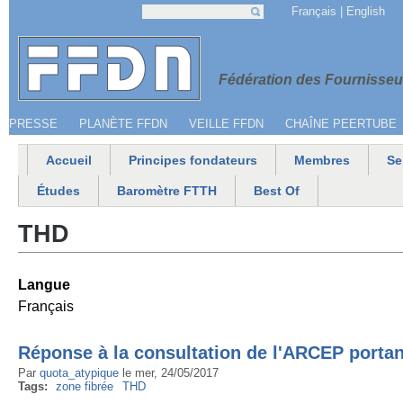
Jump to navigation
Français
English
Recherche
Formulaire de recherche
Menu secondaire
Fédération 
Fédération des Fournisseur
PRESSE
PLANÈTE FFDN
VEILLE FFDN
CHAÎNE PEERTUBE
Accueil
Principes fondateurs
Membres
Se
Menu principal
Études
Baromètre FTTH
Best Of
THD
Langue
Français
Réponse à la consultation de l'ARCEP portant
Par
quota_atypique
le
mer, 24/05/2017
Tags:
zone fibrée
THD