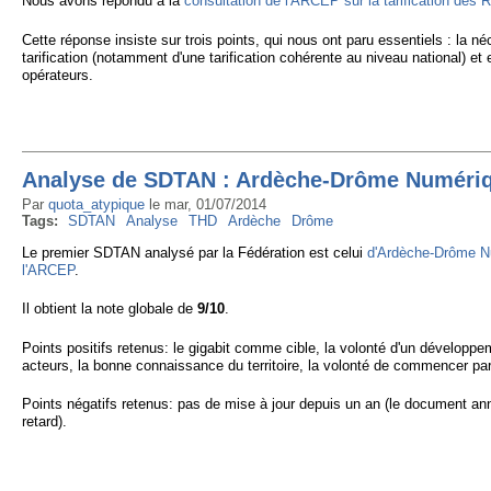
Nous avons répondu à la
consultation de l'ARCEP sur la tarification des
Cette réponse insiste sur trois points, qui nous ont paru essentiels : la n
tarification (notamment d'une tarification cohérente au niveau national) et
opérateurs.
Analyse de SDTAN : Ardèche-Drôme Numéri
Par
quota_atypique
le
mar, 01/07/2014
Tags:
SDTAN
Analyse
THD
Ardèche
Drôme
Le premier SDTAN analysé par la Fédération est celui
d'Ardèche-Drôme N
l'ARCEP
.
Il obtient la note globale de
9/10
.
Points positifs retenus: le gigabit comme cible, la volonté d'un développ
acteurs, la bonne connaissance du territoire, la volonté de commencer par
Points négatifs retenus: pas de mise à jour depuis un an (le document an
retard).