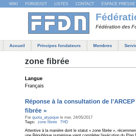
WIKI
FORGE/GIT
LISTES
CONTACT
ESPACE PRESSE
Menu secondaire
Fédérat
Fédération des Fo
Accueil
Principes fondateurs
Membres
Servi
Menu principal
zone fibrée
Langue
Français
Réponse à la consultation de l'ARCEP 
fibrée »
Par
quota_atypique
le
mer, 24/05/2017
Tags:
zone fibrée
THD
Attentive à la manière dont le statut « zone fibrée », récemmen
une République numérique vient compléter l'exécution du Plan Na