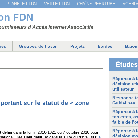
Jump to navigation
PLANÈTE FFDN
VEILLE FFDN
CHAÎNE PEERTUBE
AGEND
ion FDN
urnisseurs d'Accès Internet Associatifs
ces
Groupes de travail
Projets
Études
Barom
Études
Réponse à la
décision rel
utilisateur
Response to
portant sur le statut de « zone
Guidelines
Réponse à l
tablettes, a
faible de l’
Réponse à l
t défini dans la loi n° 2016-1321 du 7 octobre 2016 pour
décision mod
tional Très Haut débit, et dans la suite du travail sur
la