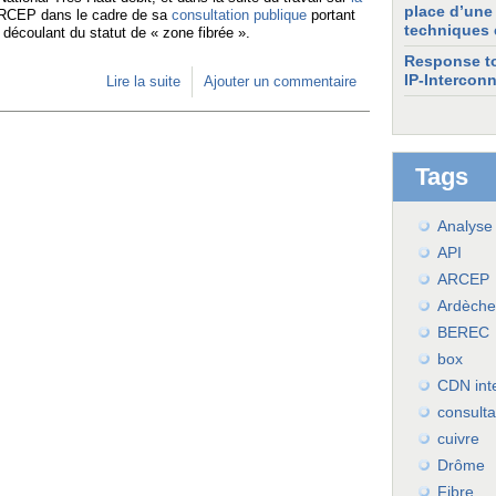
place d’une 
'ARCEP dans le cadre de sa
consultation publique
portant
techniques e
s découlant du statut de « zone fibrée ».
Response to
IP-Interconn
Lire la suite
de Réponse à la consultation
Ajouter un commentaire
de l'ARCEP portant sur le
statut de « zone fibrée »
Tags
Analyse
API
ARCEP
Ardèche
BEREC
box
CDN int
consulta
cuivre
Drôme
Fibre