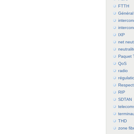
FTTH
Général
intercon
interco
IXP
net neutr
neutrali
Paquet 
QoS
radio
régulati
Respect
RIP
SDTAN
telecoms
termina
THD
zone fib