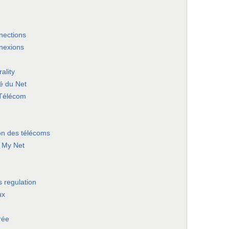
nections
nnexions
ality
té du Net
Télécom
on des télécoms
 My Net
 regulation
ux
rée