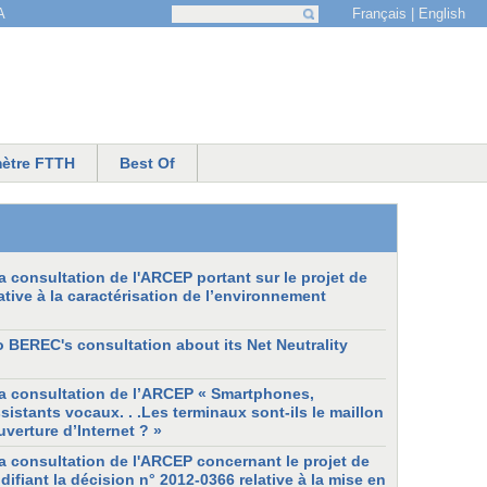
Français
English
A
Recherche
Formulaire de recherche
ètre FTTH
Best Of
 consultation de l'ARCEP portant sur le projet de
ative à la caractérisation de l’environnement
 BEREC's consultation about its Net Neutrality
a consultation de l’ARCEP « Smartphones,
ssistants vocaux. . .Les terminaux sont-ils le maillon
ouverture d’Internet ? »
a consultation de l'ARCEP concernant le projet de
ifiant la décision n° 2012-0366 relative à la mise en